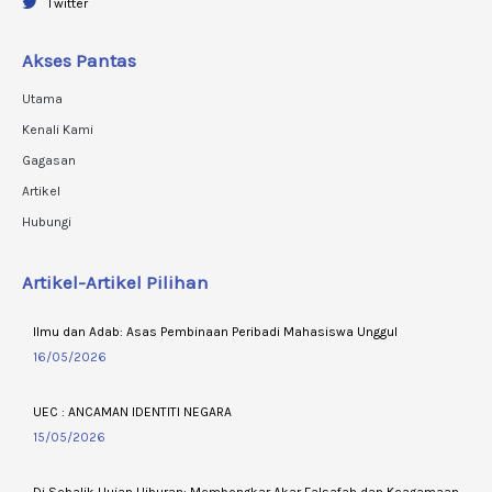
Twitter
Akses Pantas
Utama
Kenali Kami
Gagasan
Artikel
Hubungi
Artikel-Artikel Pilihan
Ilmu dan Adab: Asas Pembinaan Peribadi Mahasiswa Unggul
16/05/2026
UEC : ANCAMAN IDENTITI NEGARA
15/05/2026
Di Sebalik Hujan Hiburan: Membongkar Akar Falsafah dan Keagamaan