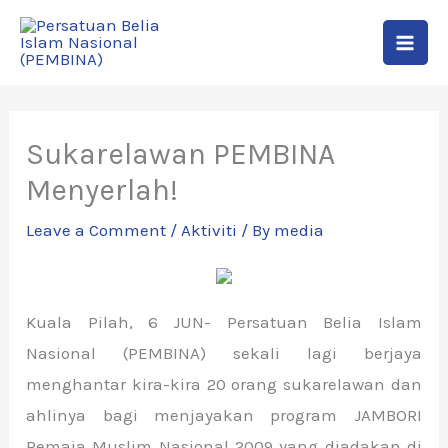
Skip
to
content
Sukarelawan PEMBINA
Menyerlah!
Leave a Comment
/
Aktiviti
/ By
media
Kuala Pilah, 6 JUN- Persatuan Belia Islam
Nasional (PEMBINA) sekali lagi berjaya
menghantar kira-kira 20 orang sukarelawan dan
ahlinya bagi menjayakan program JAMBORI
Remaja Muslim Nasional 2009 yang diadakan di