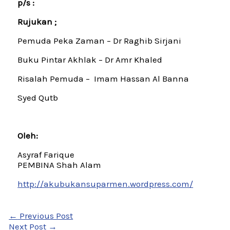
p/s :
Rujukan ;
Pemuda Peka Zaman – Dr Raghib Sirjani
Buku Pintar Akhlak – Dr Amr Khaled
Risalah Pemuda – Imam Hassan Al Banna
Syed Qutb
Oleh:
Asyraf Farique
PEMBINA Shah Alam
http://akubukansuparmen.wordpress.com/
←
Previous Post
Next Post
→