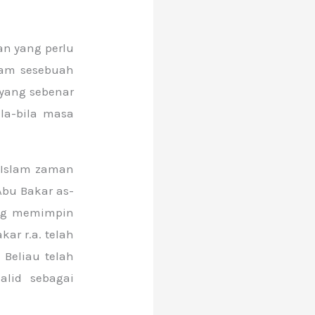
n yang perlu
lam sesebuah
yang sebenar
la-bila masa
 Islam zaman
bu Bakar as-
yang memimpin
ar r.a. telah
Beliau telah
lid sebagai