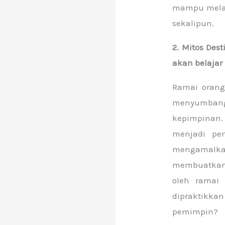
mampu melak
sekalipun.
2. Mitos Des
akan belaja
Ramai orang
menyumban
kepimpinan. 
menjadi pe
mengamalkan
membuatkan s
oleh ramai 
dipraktikkan
pemimpin?