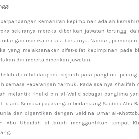
nggi
 berpandangan kemahiran kepimpinan adalah kemahira
reka sekiranya mereka diberikan jawatan tertinggi da
 Pandangan mereka ini ada benarnya. Namun, pemimpin 
ka yang melaksanakan sifat-sifat kepimpinan pada bi
ukan diri mereka diberikan jawatan.
 boleh diambil daripada sejarah para panglima perang
ah semasa Peperangan Yarmuk. Pada asalnya Khalifah A
elah melantik Khalid bin al-Walid sebagai panglima 
t Islam. Semasa peperangan berlansung Saidina Abu Bak
unia dan digantikan dengan Saidina Umar al-Khottob. 
n Abu Ubaidah al-Jarrah menggantikan tempat Kha
rang.