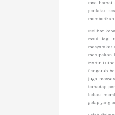
rasa hornat
perilaku s
memberikan 
Melihat kep
rasul lagi
masyarakat 
merupakan b
Martin Luthe
Pengaruh be
juga masyar
terhadap pen
beliau memb
gelap yang p
Boleh disim