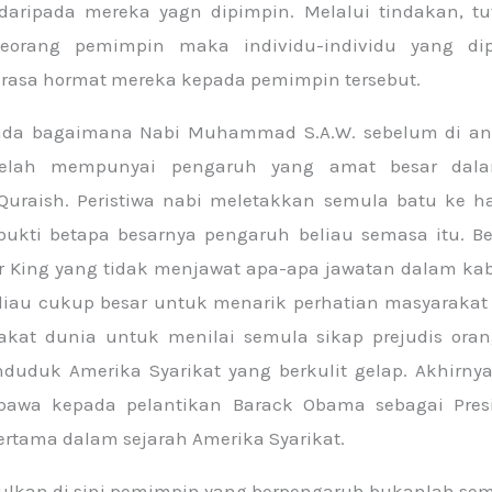
 daripada mereka yagn dipimpin. Melalui tindakan, tu
eseorang pemimpin maka individu-individu yang di
rasa hormat mereka kepada pemimpin tersebut.
ada bagaimana Nabi Muhammad S.A.W. sebelum di an
 telah mempunyai pengaruh yang amat besar dal
Quraish. Peristiwa nabi meletakkan semula batu ke ha
ukti betapa besarnya pengaruh beliau semasa itu. Beg
r King yang tidak menjawat apa-apa jawatan dalam kab
liau cukup besar untuk menarik perhatian masyarakat
akat dunia untuk menilai semula sikap prejudis orang
duduk Amerika Syarikat yang berkulit gelap. Akhirny
awa kepada pelantikan Barack Obama sebagai Presi
ertama dalam sejarah Amerika Syarikat.
pulkan di sini pemimpin yang berpengaruh bukanlah se