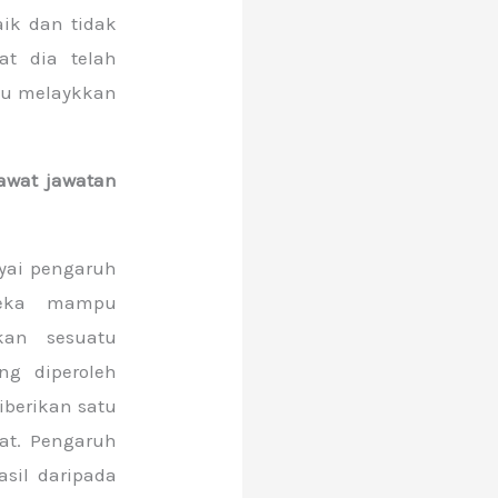
ik dan tidak
t dia telah
itu melaykkan
awat jawatan
yai pengaruh
reka mampu
kan sesuatu
ng diperoleh
berikan satu
at. Pengaruh
asil daripada