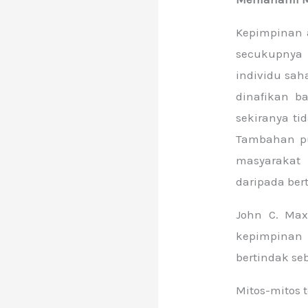
Kepimpinan a
secukupnya
individu sah
dinafikan b
sekiranya ti
Tambahan pu
masyarakat
daripada ber
John C. Max
kepimpinan 
bertindak se
Mitos-mitos 