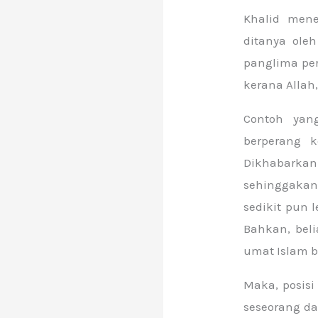
Khalid men
ditanya ole
panglima pe
kerana Allah
Contoh yan
berperang k
Dikhabarka
sehinggakan
sedikit pun 
Bahkan, bel
umat Islam 
Maka, posis
seseorang d