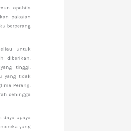
mun apabila
lkan pakaian
ku berperang
eliau untuk
h diberikan.
ang tinggi,
u yang tidak
glima Perang.
rah sehingga
n daya upaya
 mereka yang