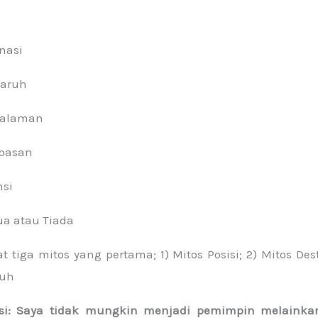
i
inasi
garuh
ngalaman
ebasan
nsi
ua atau Tiada
at tiga mitos yang pertama; 1) Mitos Posisi; 2) Mitos Des
ruh
sisi: Saya tidak mungkin menjadi pemimpin melainkan