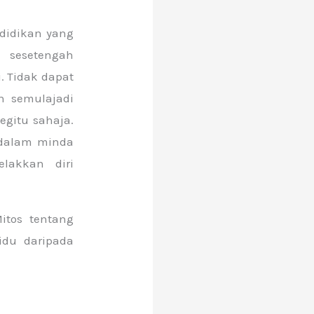
 didikan yang
 sesetengah
. Tidak dapat
n semulajadi
egitu sahaja.
 dalam minda
lakkan diri
itos tentang
idu daripada