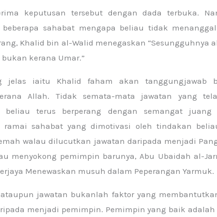
erima keputusan tersebut dengan dada terbuka. Na
h beberapa sahabat mengapa beliau tidak menangga
rang, Khalid bin al-Walid menegaskan “Sesungguhnya a
, bukan kerana Umar.”
g jelas iaitu Khalid faham akan tanggungjawab b
erana Allah. Tidak semata-mata jawatan yang tela
n beliau terus berperang dengan semangat juang y
 ramai sahabat yang dimotivasi oleh tindakan belia
lemah walau dilucutkan jawatan daripada menjadi Pan
iau menyokong pemimpin barunya, Abu Ubaidah al-Jar
berjaya Menewaskan musuh dalam Peperangan Yarmuk.
i ataupun jawatan bukanlah faktor yang membantutka
aripada menjadi pemimpin. Pemimpin yang baik adalah