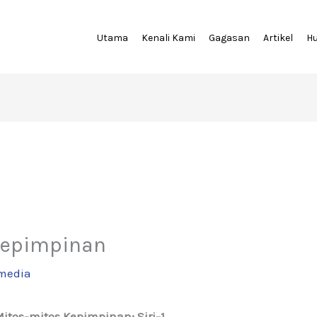
Utama
Kenali Kami
Gagasan
Artikel
H
Kepimpinan
media
os-mitos Kepimpinan; Siri-1