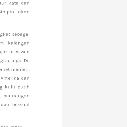
tur kata dan
pimpin akan
gkat sebagai
am kalangan
jar al-Aswad
itu juga Dr.
inet menteri.
 Amerika dan
 kulit putih
a, perjuangan
den berkulit
mata-mata