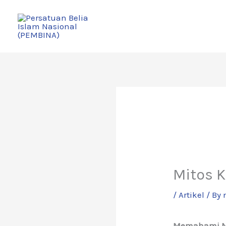
Skip
to
content
Mitos 
/
Artikel
/ By
Memahami Mit