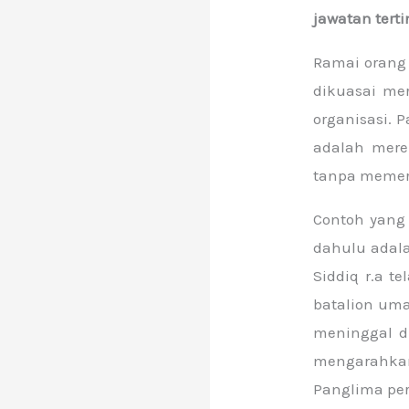
jawatan terti
Ramai orang
dikuasai me
organisasi.
adalah mere
tanpa memerl
Contoh yang
dahulu adal
Siddiq r.a t
batalion uma
meninggal d
mengarahka
Panglima pe