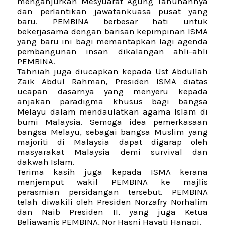
menganjurkan Mesyuarat Agung Tahunannya
dan perlantikan jawatankuasa pusat yang
baru. PEMBINA berbesar hati untuk
bekerjasama dengan barisan kepimpinan ISMA
yang baru ini bagi memantapkan lagi agenda
pembangunan insan dikalangan ahli-ahli
PEMBINA.
Tahniah juga diucapkan kepada Ust Abdullah
Zaik Abdul Rahman, Presiden ISMA diatas
ucapan dasarnya yang menyeru kepada
anjakan paradigma khusus bagi bangsa
Melayu dalam mendaulatkan agama Islam di
bumi Malaysia. Semoga idea pemerkasaan
bangsa Melayu, sebagai bangsa Muslim yang
majoriti di Malaysia dapat digarap oleh
masyarakat Malaysia demi survival dan
dakwah Islam.
Terima kasih juga kepada ISMA kerana
menjemput wakil PEMBINA ke majlis
perasmian persidangan tersebut. PEMBINA
telah diwakili oleh Presiden Norzafry Norhalim
dan Naib Presiden II, yang juga Ketua
Beliawanis PEMBINA, Nor Hasni Hayati Hanapi.