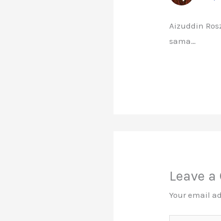
Aizuddin Ros
sama…
Leave 
Your email ad