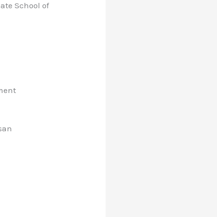
te School of
ment
usan