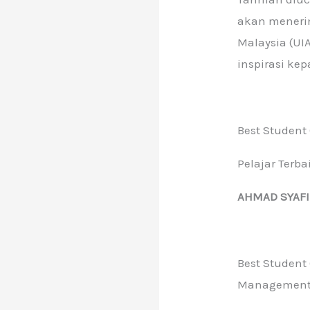
akan menerim
Malaysia (UI
inspirasi ke
Best Student
Pelajar Terb
AHMAD SYAFI
Best Student
Managemen