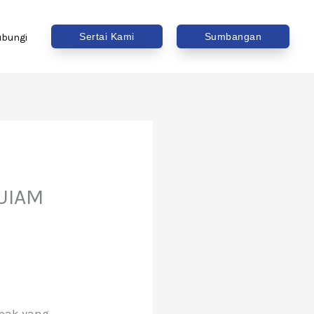
Sertai Kami
Sumbangan
ubungi
 UIAM
bak yang