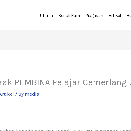
Utama
Kenali Kami
Gagasan
Artikel
H
rak PEMBINA Pelajar Cemerlang
Artikel
/ By
media
capkan kepada para penggerak PEMBINA cawangan Gom