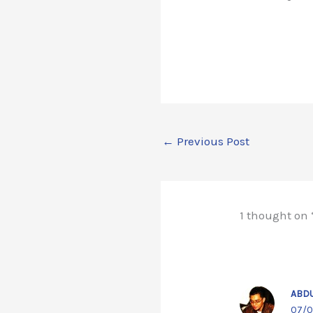
←
Previous Post
1 thought on
ABD
07/0