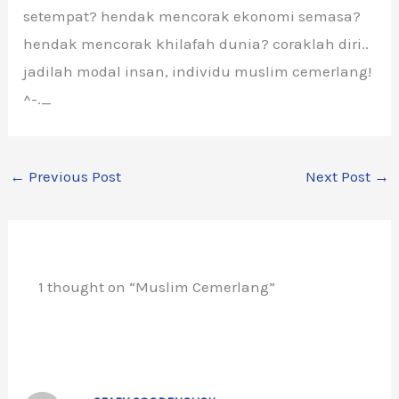
setempat? hendak mencorak ekonomi semasa?
hendak mencorak khilafah dunia? coraklah diri..
jadilah modal insan, individu muslim cemerlang!
^-._
←
Previous Post
Next Post
→
1 thought on “Muslim Cemerlang”