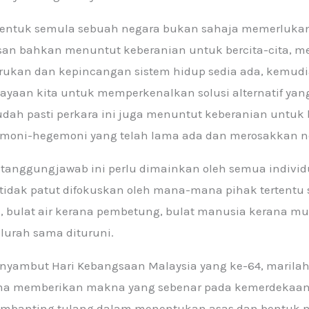
entuk semula sebuah negara bukan sahaja memerluka
san bahkan menuntut keberanian untuk bercita-cita, m
ukan dan kepincangan sistem hidup sedia ada, kemudi
yaan kita untuk memperkenalkan solusi alternatif yang
dah pasti perkara ini juga menuntut keberanian untuk
moni-hegemoni yang telah lama ada dan merosakkan ne
tanggungjawab ini perlu dimainkan oleh semua individu
a tidak patut difokuskan oleh mana-mana pihak tertentu 
, bulat air kerana pembetung, bulat manusia kerana mu
 lurah sama dituruni.
yambut Hari Kebangsaan Malaysia yang ke-64, marilah
a memberikan makna yang sebenar pada kemerdekaan
embanting tulang dalam menentukan asas dan bentuk 