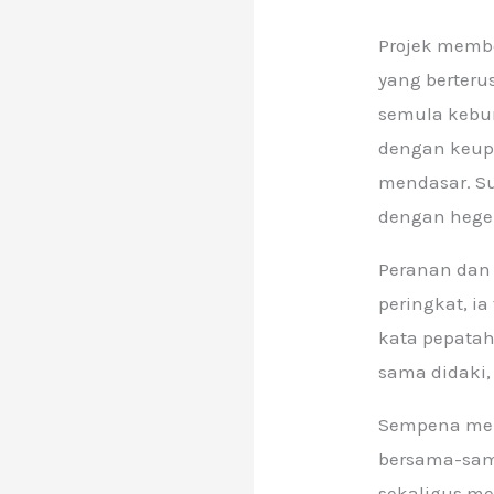
Projek memb
yang berteru
semula kebur
dengan keupa
mendasar. Su
dengan hege
Peranan dan 
peringkat, i
kata pepatah
sama didaki,
Sempena men
bersama-sam
sekaligus m