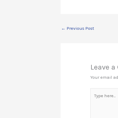
←
Previous Post
Leave 
Your email ad
Type
here..