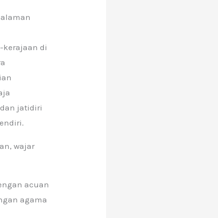
ngalaman
kerajaan di
ra
ian
aja
n jatidiri
ndiri.
an, wajar
dengan acuan
dengan agama