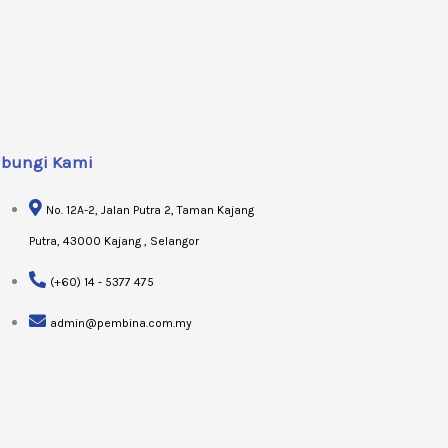
bungi Kami
No. 12A-2, Jalan Putra 2, Taman Kajang
Putra, 43000 Kajang , Selangor
(+60) 14 - 5377 475
admin@pembina.com.my