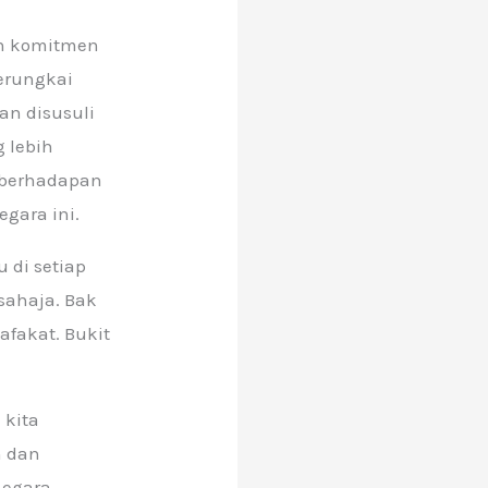
n komitmen
erungkai
an disusuli
 lebih
 berhadapan
gara ini.
 di setiap
sahaja. Bak
afakat. Bukit
 kita
 dan
negara