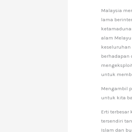
Malaysia mem
lama berinte
ketamadunan
alam Melayu
keseluruhan
berhadapan d
mengeksploi
untuk memben
Mengambil pe
untuk kita 
Erti terbesa
tersendiri t
Islam dan bu