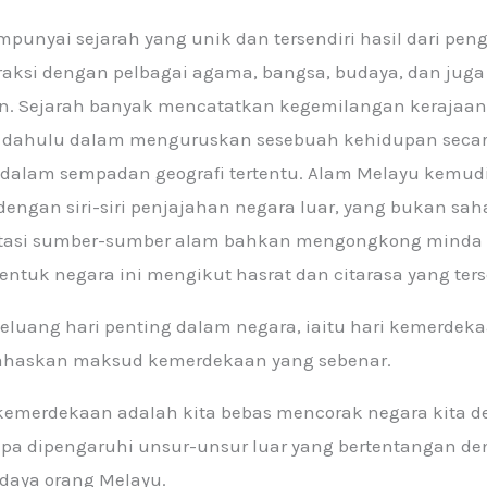
punyai sejarah yang unik dan tersendiri hasil dari pe
raksi dengan pelbagai agama, bangsa, budaya, dan juga
. Sejarah banyak mencatatkan kegemilangan kerajaan-
 dahulu dalam menguruskan sesebuah kehidupan seca
 dalam sempadan geografi tertentu. Alam Melayu kemud
engan siri-siri penjajahan negara luar, yang bukan sah
tasi sumber-sumber alam bahkan mengongkong minda da
tuk negara ini mengikut hasrat dan citarasa yang terse
luang hari penting dalam negara, iaitu hari kemerdeka
bahaskan maksud kemerdekaan yang sebenar.
r kemerdekaan adalah kita bebas mencorak negara kita 
anpa dipengaruhi unsur-unsur luar yang bertentangan 
daya orang Melayu.