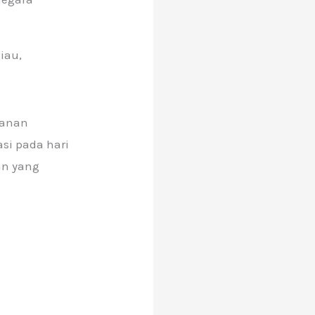
iau,
banan
si pada hari
an yang