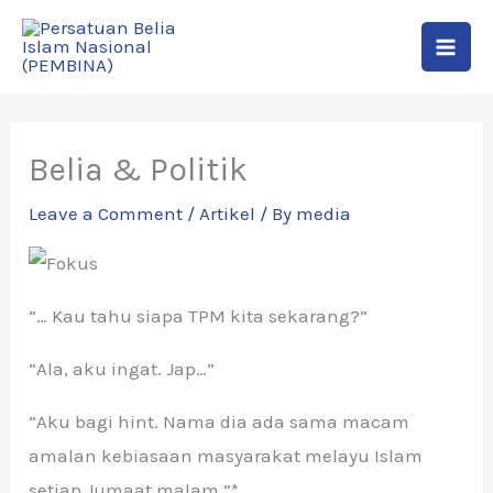
Skip
to
content
Belia & Politik
Leave a Comment
/
Artikel
/ By
media
“… Kau tahu siapa TPM kita sekarang?”
“Ala, aku ingat. Jap…”
“Aku bagi hint. Nama dia ada sama macam
amalan kebiasaan masyarakat melayu Islam
setiap Jumaat malam.”*