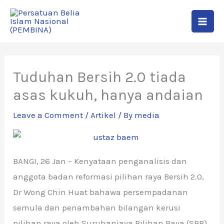
Skip
to
content
Tuduhan Bersih 2.0 tiada
asas kukuh, hanya andaian
Leave a Comment
/
Artikel
/ By
media
BANGI, 26 Jan – Kenyataan penganalisis dan
anggota badan reformasi pilihan raya Bersih 2.0,
Dr Wong Chin Huat bahawa persempadanan
semula dan penambahan bilangan kerusi
pilihan raya oleh Suruhanjaya Pilihan Raya (SPR)