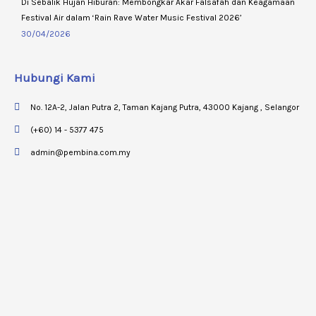
Di Sebalik Hujan Hiburan: Membongkar Akar Falsafah dan Keagamaan
Festival Air dalam ‘Rain Rave Water Music Festival 2026’
30/04/2026
Hubungi Kami
No. 12A-2, Jalan Putra 2, Taman Kajang Putra, 43000 Kajang , Selangor
(+60) 14 - 5377 475
admin@pembina.com.my