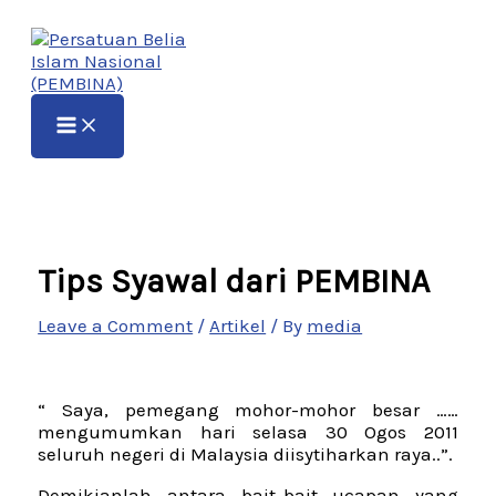
Skip
Type
Name*
Email*
Website
to
here..
content
Tips Syawal dari PEMBINA
Leave a Comment
/
Artikel
/ By
media
“ Saya, pemegang mohor-mohor besar ……
mengumumkan hari selasa 30 Ogos 2011
seluruh negeri di Malaysia diisytiharkan raya..”.
Demikianlah antara bait-bait ucapan yang