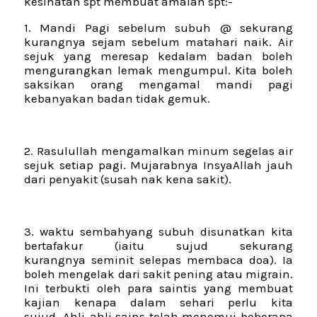
kesihatan spt membuat amalan spt:-
1. Mandi Pagi sebelum subuh @ sekurang
kurangnya sejam sebelum matahari naik. Air
sejuk yang meresap kedalam badan boleh
mengurangkan lemak mengumpul. Kita boleh
saksikan orang mengamal mandi pagi
kebanyakan badan tidak gemuk.
2. Rasulullah mengamalkan minum segelas air
sejuk setiap pagi. Mujarabnya InsyaAllah jauh
dari penyakit (susah nak kena sakit).
3. waktu sembahyang subuh disunatkan kita
bertafakur (iaitu sujud sekurang
kurangnya seminit selepas membaca doa). Ia
boleh mengelak dari sakit pening atau migrain.
Ini terbukti oleh para saintis yang membuat
kajian kenapa dalam sehari perlu kita
sujud. Ahli-ahli sains telah menemui beberapa