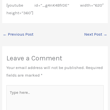
[youtube id=”_g4nK4BfrDE” width=”620″
height=”360″]
←
Previous Post
Next Post
→
Leave a Comment
Your email address will not be published.
Required
fields are marked
*
Type
here..