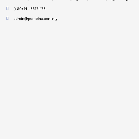
(+60) 14 - 5377 475
admin@pembina.com.my