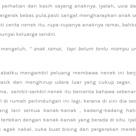
perhatian dan kasih sayang anaknya. Iyalah, usia da
bergerak bebas pula,pasti sangat mengharapkan anak sen
ti cerita nenek itu, rupa-rupanya anaknya ramai, ba
nyai keluarga sendiri.
u mengeluh,
“ anak ramai, tapi belum tentu mampu u
abatku mengambil peluang membawa nenek ini berj
tasik dan menghirup udara luar yang cukup segar,
ma, sambil-sambil nenek itu bercerita bahawa sebenar
 di rumah perlindungan ini lagi, kerana di sini dia s
ang lain semua kanak-kanak , kadang-kadang hati
tertekan dengan kanak-kanak yang berada di situ. Iya
 agak nakal, suka buat bising dan pergerakan merek