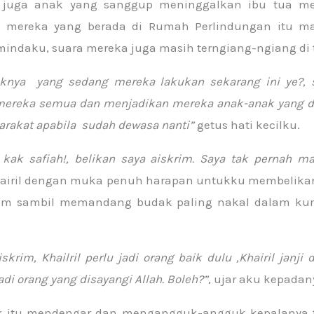
 juga anak yang sanggup meninggalkan ibu tua mer
 mereka yang berada di Rumah Perlindungan itu ma
indaku, suara mereka juga masih terngiang-ngiang di 
aknya yang sedang mereka lakukan sekarang ini ye?, 
mereka semua dan menjadikan mereka anak-anak yang da
rakat apabila sudah dewasa nanti”
getus hati kecilku.
 kak safiah!, belikan saya aiskrim. Saya tak pernah m
airil dengan muka penuh harapan untukku membelikan
yum sambil memandang budak paling nakal dalam ku
skrim, Khailril perlu jadi orang baik dulu ,Khairil janji
jadi orang yang disayangi Allah. Boleh?”
, ujar aku kepadan
 itu mendengar dan mengangguk-angguk kepalanya t