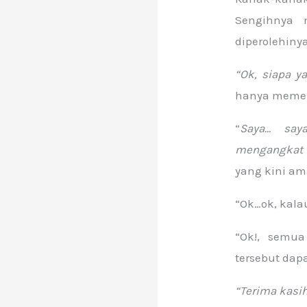
Sengihnya 
diperolehiny
“Ok, siapa y
hanya memer
“
Saya… saya
mengangkat 
yang kini am
“Ok…ok, kala
“Ok!, semu
tersebut dap
“Terima kasi