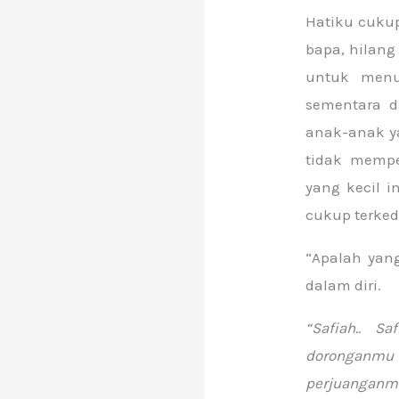
Hatiku cukup
bapa, hilan
untuk menu
sementara d
anak-anak y
tidak memp
yang kecil 
cukup terke
“Apalah yan
dalam diri.
“Safiah.. 
doronganmu
perjuangan