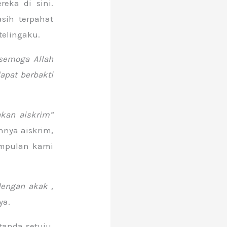
eka di sini.
sih terpahat
telingaku.
semoga Allah
pat berbakti
akan aiskrim”
nya aiskrim,
mpulan kami
 dengan akak ,
ya.
anda setuju.