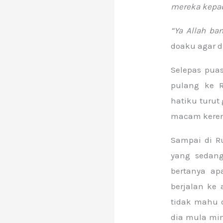
mereka kepad
“Ya Allah ba
doaku agar d
Selepas pua
pulang ke R
hatiku turu
macam kerena
Sampai di R
yang sedang
bertanya a
berjalan ke 
tidak mahu 
dia mula min