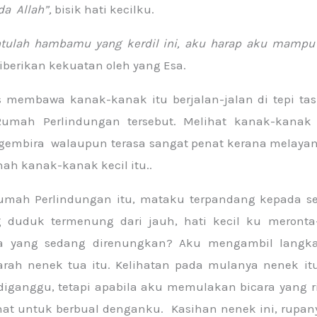
a Allah”,
bisik hati kecilku.
ntulah hambamu yang kerdil ini, aku harap aku mampu
iberikan kekuatan oleh yang Esa.
s membawa kanak-kanak itu berjalan-jalan di tepi tas
umah Perlindungan tersebut. Melihat kanak-kanak 
t gembira walaupun terasa sangat penat kerana melaya
h kanak-kanak kecil itu..
umah Perlindungan itu, mataku terpandang kepada s
 duduk termenung dari jauh, hati kecil ku meronta
pa yang sedang direnungkan? Aku mengambil langka
arah nenek tua itu. Kelihatan pada mulanya nenek it
diganggu, tetapi apabila aku memulakan bicara yang r
at untuk berbual denganku. Kasihan nenek ini, rupan