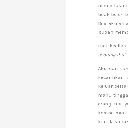
memerlukan 
tidak boleh 
Bila aku ama
sudah mempu
Hati kecilk
seorang ibu”
.
Aku dan sah
kecantikan 
keluar bersa
mahu tinggal
orang tua y
kerana agak 
kanak-kanak