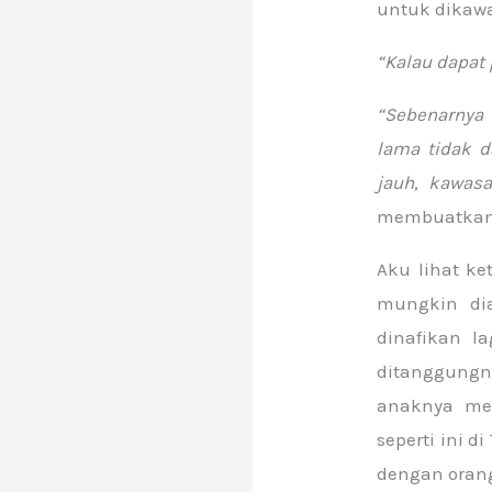
untuk dikawa
“Kalau dapat
“Sebenarnya
lama tidak 
jauh, kawasa
membuatkan 
Aku lihat ke
mungkin di
dinafikan l
ditanggungn
anaknya men
seperti ini 
dengan oran