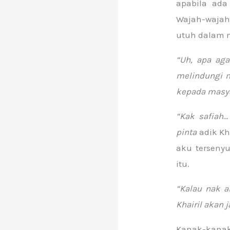
apabila ada
Wajah-wajah
utuh dalam m
“Uh, apa ag
melindungi 
kepada masya
“Kak safiah…
pinta
adik Kh
aku tersen
itu.
“Kalau nak ai
Khairil akan 
Kanak-kanak