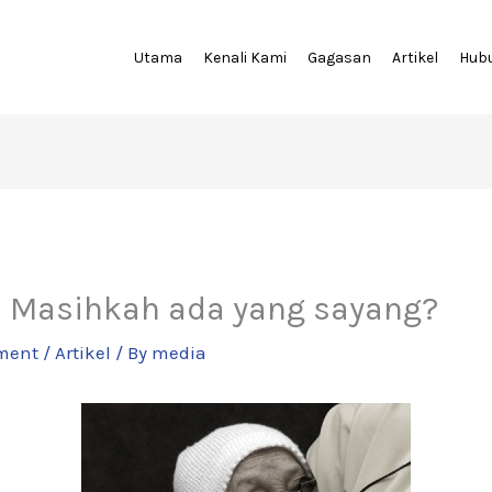
Utama
Kenali Kami
Gagasan
Artikel
Hub
: Masihkah ada yang sayang?
ment
/
Artikel
/ By
media