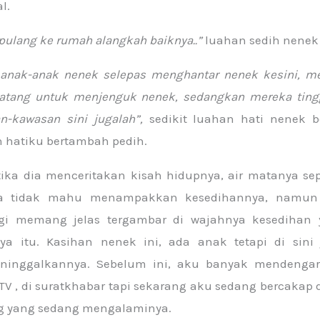
l.
 pulang ke rumah alangkah baiknya..”
luahan sedih nenek 
 anak-anak nenek selepas menghantar nenek kesini, 
datang untuk menjenguk nenek, sedangkan mereka ting
n-kawasan sini jugalah”,
sedikit luahan hati nenek b
hatiku bertambah pedih.
tika dia menceritakan kisah hidupnya, air matanya sep
a tidak mahu menampakkan kesedihannya, namun 
agi memang jelas tergambar di wajahnya kesedihan
ya itu. Kasihan nenek ini, ada anak tetapi di sini
inggalkannya. Sebelum ini, aku banyak mendengar
di TV , di suratkhabar tapi sekarang aku sedang bercakap
g yang sedang mengalaminya.