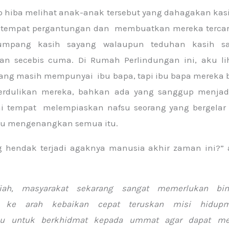
 hiba melihat anak-anak tersebut yang dahagakan kas
g tempat pergantungan dan membuatkan mereka tercari
mpang kasih sayang walaupun teduhan kasih s
an secebis cuma. Di Rumah Perlindungan ini, aku li
ang masih mempunyai ibu bapa, tapi ibu bapa mereka 
erdulikan mereka, bahkan ada yang sanggup menjad
ini tempat melempiaskan nafsu seorang yang bergelar 
du mengenangkan semua itu.
g hendak terjadi agaknya manusia akhir zaman ini?” 
Safiah, masyarakat sekarang sangat memerlukan bi
 ke arah kebaikan cepat teruskan misi hidupm
mu untuk berkhidmat kepada ummat agar dapat me