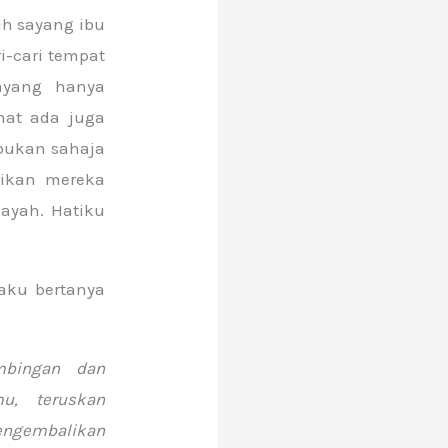
ih sayang ibu
-cari tempat
ayang hanya
hat ada juga
bukan sahaja
ikan mereka
ayah. Hatiku
aku bertanya
mbingan dan
u, teruskan
ngembalikan