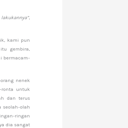
 lakukannya”
,
ik, kami pun
itu gembira,
ni bermacam-
eorang nenek
-ronta untuk
h dan terus
u seolah-olah
ingan-ringan
ya dia sangat