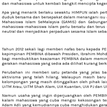
dan mahasiswa untuk kembali bangkit mencipta kegem
Apa yang menarik berlaku sewaktu HIMPUN ialah pert
duduk bersama dan bersepakat dalam menangani isu
Mahasiswa Islam SeMalaysia (GAMIS) dan Gabungan
mahasiswa-mahasiswa Islam perlu bersatu dan teru
neutral dan menjadikan perpaduan sesama Islam seba
Tahun 2012 sekali lagi memberi nafas baru kepada P
kepimpinan PEMBINA dibawah Presiden, Ibrahim Mohd H
bagi membuktikan keazaman PEMBINA dalam memimpi
gerakan mahasiswa yang sedia ada dilihat kurang be
Perubahan ini memberi satu petanda yang jelas 
aktivisma yang telah hilang. Walaupun masih ba
kelompongan yang masih ditinggalkan oleh pihak lain
UiTM Arau, UiTM Shah Alam, UIA Kuantan, UIA PJ dan U
Namun usaha yang ingin diperjuangkan oleh PEMBIN
kalam mahasiswa yang cuba mengisi kekosongan ters
Adam Adli yang kemudiannya cuba menghidukan gerakan