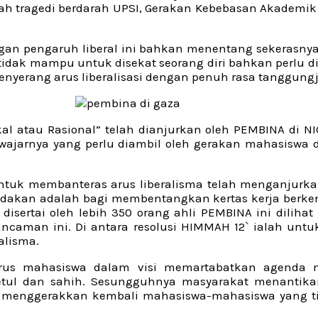
ah tragedi berdarah UPSI, Gerakan Kebebasan Akademi
an pengaruh liberal ini bahkan menentang sekerasnya 
idak mampu untuk disekat seorang diri bahkan perlu d
enyerang arus liberalisasi dengan penuh rasa tanggung
kal atau Rasional” telah dianjurkan oleh PEMBINA di N
sewajarnya yang perlu diambil oleh gerakan mahasisw
 untuk membanteras arus liberalisma telah menganju
iadakan adalah bagi membentangkan kertas kerja ber
isertai oleh lebih 350 orang ahli PEMBINA ini dili
caman ini. Di antara resolusi HIMMAH 12` ialah untu
alisma.
arus mahasiswa dalam visi memartabatkan agenda
betul dan sahih. Sesungguhnya masyarakat menanti
enggerakkan kembali mahasiswa-mahasiswa yang tid