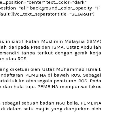
_position=”center” text_color=”dark”
sition=”all” background_color_opacity=”1″
ult”][vc_text_separator title=”SEJARAH”]
inisiatif Ikatan Muslimin Malaysia (ISMA)
ah daripada Presiden ISMA, Ustaz Abdullah
endiri tanpa terikut dengan gerak kerja
an atau ROS.
 yang diketuai oleh Ustaz Muhammad Ismail.
pendaftaran PEMBINA di bawah ROS. Sebagai
rtakluk ke atas segala peraturan ROS. Pada
san dan hala tuju. PEMBINA mempunyai fokus
a sebagai sebuah badan NGO belia, PEMBINA
 di dalam satu majlis yang dianjurkan oleh