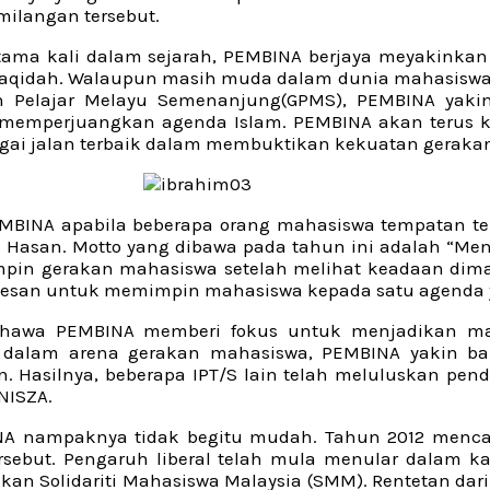
ilangan tersebut.
ama kali dalam sejarah, PEMBINA berjaya meyakinkan
 aqidah. Walaupun masih muda dalam dunia mahasiswa
 Pelajar Melayu Semenanjung(GPMS), PEMBINA yakin
s memperjuangkan agenda Islam. PEMBINA akan terus 
gai jalan terbaik dalam membuktikan kekuatan geraka
EMBINA apabila beberapa orang mahasiswa tempatan te
asan. Motto yang dibawa pada tahun ini adalah “Mener
n gerakan mahasiswa setelah melihat keadaan dima
rkesan untuk memimpin mahasiswa kepada satu agenda y
bahawa PEMBINA memberi fokus untuk menjadikan m
ru dalam arena gerakan mahasiswa, PEMBINA yakin
. Hasilnya, beberapa IPT/S lain telah meluluskan pen
NISZA.
A nampaknya tidak begitu mudah. Tahun 2012 mencata
ebut. Pengaruh liberal telah mula menular dalam ka
 Solidariti Mahasiswa Malaysia (SMM). Rentetan daripa