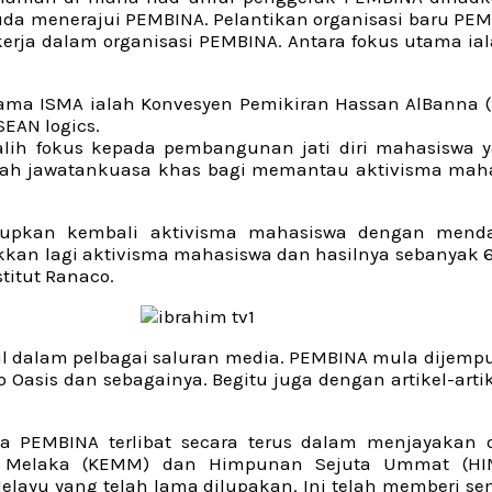
da menerajui PEMBINA. Pelantikan organisasi baru PEMB
erja dalam organisasi PEMBINA. Antara fokus utama 
sama ISMA ialah Konvesyen Pemikiran Hassan AlBanna
EAN logics.
lih fokus kepada pembangunan jati diri mahasiswa y
buah jawatankuasa khas bagi memantau aktivisma mah
upkan kembali aktivisma mahasiswa dengan menda
kkan lagi aktivisma mahasiswa dan hasilnya sebanyak 
titut Ranaco.
l dalam pelbagai saluran media. PEMBINA mula dijemp
ro Oasis dan sebagainya. Begitu juga dengan artikel-ar
ila PEMBINA terlibat secara terus dalam menjayakan
m Melaka (KEMM) dan Himpunan Sejuta Ummat (HIM
ayu yang telah lama dilupakan. Ini telah memberi se