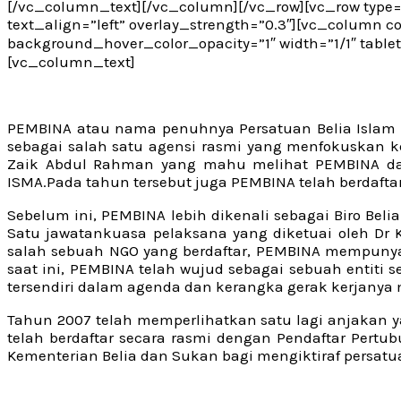
[/vc_column_text][/vc_column][/vc_row][vc_row type=”
text_align=”left” overlay_strength=”0.3″][vc_column
background_hover_color_opacity=”1″ width=”1/1″ table
[vc_column_text]
PEMBINA atau nama penuhnya Persatuan Belia Islam Na
sebagai salah satu agensi rasmi yang menfokuskan k
Zaik Abdul Rahman yang mahu melihat PEMBINA dapa
ISMA.Pada tahun tersebut juga PEMBINA telah berdaft
Sebelum ini, PEMBINA lebih dikenali sebagai Biro Be
Satu jawatankuasa pelaksana yang diketuai oleh Dr 
salah sebuah NGO yang berdaftar, PEMBINA mempunyai 
saat ini, PEMBINA telah wujud sebagai sebuah entiti
tersendiri dalam agenda dan kerangka gerak kerjanya
Tahun 2007 telah memperlihatkan satu lagi anjakan y
telah berdaftar secara rasmi dengan Pendaftar Pertub
Kementerian Belia dan Sukan bagi mengiktiraf persatua