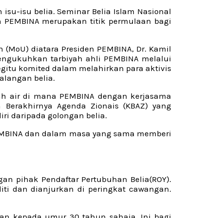
su-isu belia. Seminar Belia Islam Nasional
eh PEMBINA merupakan titik permulaan bagi
(MoU) diatara Presiden PEMBINA, Dr. Kamil
mengukuhkan tarbiyah ahli PEMBINA melalui
egitu komited dalam melahirkan para aktivis
langan belia.
nah air di mana PEMBINA dengan kerjasama
n Berakhirnya Agenda Zionais (KBAZ) yang
i daripada golongan belia.
 PEMBINA dan dalam masa yang sama memberi
an pihak Pendaftar Pertubuhan Belia(ROY).
iti dan dianjurkan di peringkat cawangan.
n kepada umur 30 tahun sahaja. Ini bagi