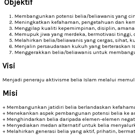
Objektif
Membangunkan potensi belia/beliawanis yang cin
Meningkatkan kefahaman, pengetahuan dan kemah
Menggilap kualiti kepemimpinan, disiplin, amanah
Memupuk jiwa yang merdeka, bermotivasi tinggi, d
Melahirkan belia/beliawanis yang cergas, sihat, kua
Menjalin persaudaraan kukuh yang berteraskan I
Menggerakkan belia/beliawanis untuk membangun 
Visi
Menjadi peneraju aktivisme belia Islam melalui memu
Misi
+ Membangunkan jatidiri belia berlandaskan kefaham
+ Menekankan aspek pembangunan potensi belia ke ara
+ Menghindarkan belia daripada elemen-elemen negatif
+ Menyediakan medan alternatif untuk belia menyalurk
+ Melahirkan generasi belia yang aktif, prihatin, be