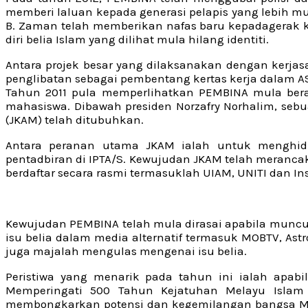
memberi laluan kepada generasi pelapis yang lebih mu
B. Zaman telah memberikan nafas baru kepadagerak k
diri belia Islam yang dilihat mula hilang identiti.
Antara projek besar yang dilaksanakan dengan kerja
penglibatan sebagai pembentang kertas kerja dalam AS
Tahun 2011 pula memperlihatkan PEMBINA mula bera
mahasiswa. Dibawah presiden Norzafry Norhalim, se
(JKAM) telah ditubuhkan.
Antara peranan utama JKAM ialah untuk menghid
pentadbiran di IPTA/S. Kewujudan JKAM telah meranca
berdaftar secara rasmi termasuklah UIAM, UNITI dan Ins
Kewujudan PEMBINA telah mula dirasai apabila muncu
isu belia dalam media alternatif termasuk MOBTV, Ast
juga majalah mengulas mengenai isu belia.
Peristiwa yang menarik pada tahun ini ialah apab
Memperingati 500 Tahun Kejatuhan Melayu Isla
membongkarkan potensi dan kegemilangan bangsa Mel