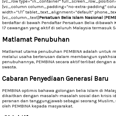
[vc_row type=”in_container” full_screen_row_position=
[vc_column column_padding=”no-extra-padding” colu
width=”1/1″ tablet_text_alignment=”default” phone_te
[vc_column_text]
Persatuan Belia Islam Nasional
(
PEMB
berdaftar di bawah Pendaftar Persatuan Belia dibawa
17 cawangan yang aktif di seluruh Malaysia termasuk 
Matlamat Penubuhan
Matlamat utama penubuhan PEMBINA adalah untuk men
melalui usaha berterusan dalam membangun syakhsiah d
penubuhannya, PEMBINA secara aktif terlibat dengan ak
swasta.
Cabaran Penyediaan Generasi Baru
PEMBINA optimis bahawa golongan belia Islam di Mala
dikaitkan dengan masalah-masalah sosial dan krisis i
peranan dan tanggungjawab sebagai seorang Muslim, 
oleh PEMBINA kepada masyarakat.