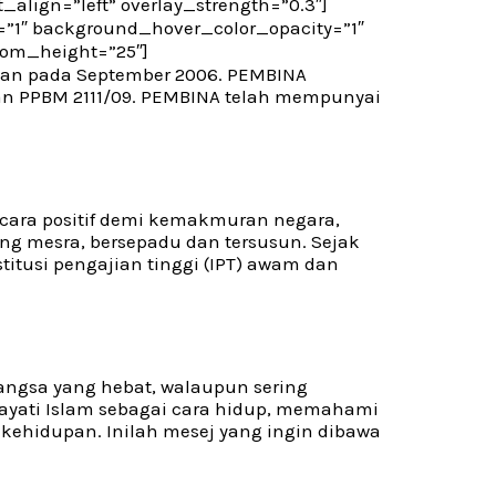
_align=”left” overlay_strength=”0.3″]
”1″ background_hover_color_opacity=”1″
stom_height=”25″]
kan pada September 2006. PEMBINA
ran PPBM 2111/09. PEMBINA telah mempunyai
ara positif demi kemakmuran negara,
ng mesra, bersepadu dan tersusun. Sejak
titusi pengajian tinggi (IPT) awam dan
angsa yang hebat, walaupun sering
hayati Islam sebagai cara hidup, memahami
ehidupan. Inilah mesej yang ingin dibawa