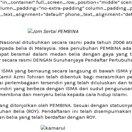
in_container” full_screen_row_position=”middle” scene
 column_padding=”no-extra-padding” column_padding_po
t_text_alignment=”default” phone_text_alignment=”defa
sional ditubuhkan secara rasmi pada tahun 2006 atas 
epada belia di Malaysia. Idea penubuhan PEMBINA adal
t beramal dalam medan belia dengan gaya yang ters
ar secara rasmi DENGAN Suruhanjaya Pendaftar Pertubuh
lia ISMA yang bernaung secara langsung di bawah ISMA
Kamil Azmi Tohiran telah dibentuk bagi merasmikan 
perlembagaan tersendiri yang telah diluluskan dan te
 sendiri yang berbeza dengan ISMA dari sudut penguru
 membina dan menyeru belia kepada cara hidup Islami.
ang ditonjolkan oleh PEMBINA. Sesuai dengan statusny
uhan Belia (ROY). Pendaftaran ini telah disempurnakan
n belia yang telah berdaftar dengan ROY.