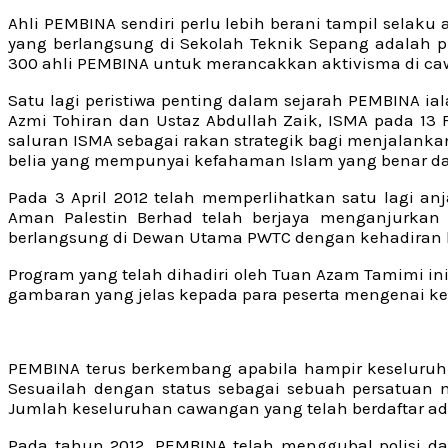
Ahli PEMBINA sendiri perlu lebih berani tampil selak
yang berlangsung di Sekolah Teknik Sepang adalah p
300 ahli PEMBINA untuk merancakkan aktivisma di c
Satu lagi peristiwa penting dalam sejarah PEMBINA 
Azmi Tohiran dan Ustaz Abdullah Zaik, ISMA pada 13
saluran ISMA sebagai rakan strategik bagi menjalanka
belia yang mempunyai kefahaman Islam yang benar da
Pada 3 April 2012 telah memperlihatkan satu lagi 
Aman Palestin Berhad telah berjaya menganjurkan 
berlangsung di Dewan Utama PWTC dengan kehadiran le
Program yang telah dihadiri oleh Tuan Azam Tamimi i
gambaran yang jelas kepada para peserta mengenai kedu
PEMBINA terus berkembang apabila hampir keseluruh 
Sesuailah dengan status sebagai sebuah persatuan na
Jumlah keseluruhan cawangan yang telah berdaftar ad
Pada tahun 2012, PEMBINA telah menggubal polisi 