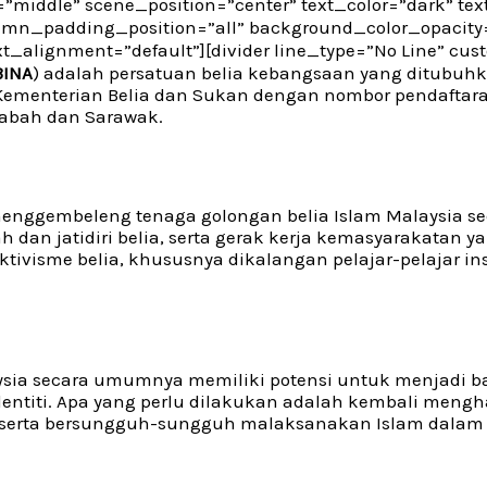
”middle” scene_position=”center” text_color=”dark” text
mn_padding_position=”all” background_color_opacity=
xt_alignment=”default”][divider line_type=”No Line” cu
INA
) adalah persatuan belia kebangsaan yang ditubuh
h Kementerian Belia dan Sukan dengan nombor pendafta
Sabah dan Sarawak.
ggembeleng tenaga golongan belia Islam Malaysia sec
an jatidiri belia, serta gerak kerja kemasyarakatan ya
tivisme belia, khususnya dikalangan pelajar-pelajar ins
ysia secara umumnya memiliki potensi untuk menjadi b
dentiti. Apa yang perlu dilakukan adalah kembali meng
serta bersungguh-sungguh malaksanakan Islam dalam k