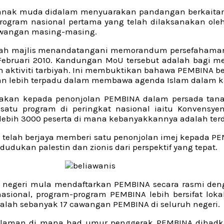
u anak muda didalam menyuarakan pandangan berkaitan i
rogram nasional pertama yang telah dilaksanakan ol
awangan masing-masing.
ialah majlis menandatangani memorandum persefahaman 
 Februari 2010. Kandungan MoU tersebut adalah bagi 
n aktiviti tarbiyah. Ini membuktikan bahawa PEMBINA b
n lebih terpadu dalam membawa agenda Islam dalam ka
anjakan kepada penonjolan PEMBINA dalam persada ta
satu program di peringkat nasional iaitu Konvensye
bih 3000 peserta di mana kebanyakkannya adalah terdir
ni telah berjaya memberi satu penonjolan imej kepada
dukan palestin dan zionis dari perspektif yang tepat.
negeri mula mendaftarkan PEMBINA secara rasmi deng
sional, program-program PEMBINA lebih bersifat lokal
alah sebanyak 17 cawangan PEMBINA di seluruh negeri.
dalaman di mana had umur penggerak PEMBINA dihadka