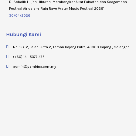
Di Sebalik Hujan Hiburan: Membongkar Akar Falsafah dan Keagamaan
Festival Air dalam ‘Rain Rave Water Music Festival 2026’
30/04/2026
Hubungi Kami
No. 12A-2, Jalan Putra 2, Taman Kajang Putra, 43000 Kajang , Selangor
(+60) 14 - 5377 475
admin@pembina.com.my